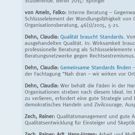
Studierende. Berlin 2015: Springer
von Ameln, Falko:
Interne Beratung – Gegenwart
Schlüsselelement der Wandlungsfähigkeit von
Organisationsberatung, 46(1)/2015, 5-21.
Dehn, Claudia:
Qualität braucht Standards.
Vom 
ausgehandelten Qualität. In: Wirksamkeit brau
professionelle Beratung als Schlüsselelemente
Beratungsnetzwerke gegen Rechtsextremismus. 
Dehn, Claudia:
Gemeinsame Standards finden
–
der Fachtagung “Nah dran – wir wirken vor Ort”
Dehn, Claudia:
Wer behält die Fäden in der Han
Organisationen streben nach diesem Ideal. Im Fo
zu verlieren, erfordert eine gute Strategie und 
demokratisches Handeln und Zivilcourage. Aus
Zech, Rainer:
Qualitätsmanagement und gute Ar
Qualitätsentwicklung für Einsteiger und Skepti
Zech, Rainer; Arlt, Hans-Jürgen:
Arbeit und Muße