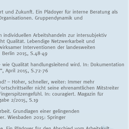
 und Zukunft. Ein Plädoyer für interne Beratung als
 Organisationen. Gruppendynamik und
individuellen Arbeitshandeln zur intersubjektiv
cht Qualität. Lebendige Netzwerkarbeit und
 wirksamer Interventionen der landesweiten
Berlin 2015, S.48-49
 wie Qualität handlungsleitend wird. In: Dokumentation
, April 2015, S.72-76
d? – Höher, schneller, weiter: Immer mehr
rtschrittseifer nicht seine ehrenamtlichen Mitstreiter
Fingerspitzengefühl. In: couragiert. Magazin für
gabe 2/2015, S.19
beit. Grundlagen einer gelingenden
ker. Wiesbaden 2015: Springer
. Ein Plädoyer für den Abschied vom Arbeitskult.