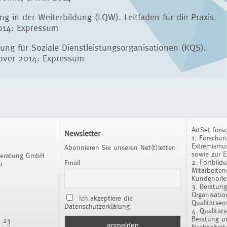
ung in der Weiterbildung (LQW). Leitfaden für die Praxis.
2014: Expressum
rung für Soziale Dienstleistungsorganisationen (KQS).
nover 2014: Expressum
ArtSet fors
Newsletter
1. Forschu
Extremismus
Abonnieren Sie unseren Net(t)letter:
sowie zur E
Beratung GmbH
2. Fortbild
Email
0
Mitarbeiten
Kundenorien
3. Beratung
Organisatio
Ich akzeptiere die
Qualitätsen
Datenschutzerklärung.
4. Qualität
Beratung un
5 23