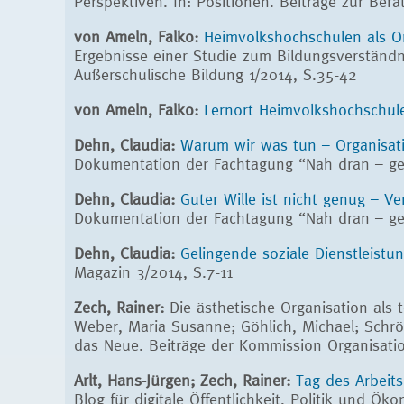
Perspektiven. In: Positionen. Beiträge zur Ber
von Ameln, Falko:
Heimvolkshochschulen als Ort
Ergebnisse einer Studie zum Bildungsverständn
Außerschulische Bildung 1/2014, S.35-42
von Ameln, Falko:
Lernort Heimvolkshochschul
Dehn, Claudia:
Warum wir was tun – Organisati
Dokumentation der Fachtagung “Nah dran – g
Dehn, Claudia:
Guter Wille ist nicht genug – V
Dokumentation der Fachtagung “Nah dran – g
Dehn, Claudia:
Gelingende soziale Dienstleistu
Magazin 3/2014, S.7-11
Zech, Rainer:
Die ästhetische Organisation als
Weber, Maria Susanne; Göhlich, Michael; Schröe
das Neue. Beiträge der Kommission Organisati
Arlt, Hans-Jürgen; Zech, Rainer:
Tag des Arbeit
Blog für digitale Öffentlichkeit, Politik und Ök