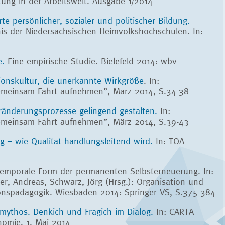
atung in der Arbeitswelt. Ausgabe 1/2014
e persönlicher, sozialer und politischer Bildung.
is der Niedersächsischen Heimvolkshochschulen. In:
e.
Eine empirische Studie. Bielefeld 2014: wbv
onskultur, die unerkannte Wirkgröße
. In:
emeinsam Fahrt aufnehmen”, März 2014, S.34-38
eränderungsprozesse gelingend gestalten.
In:
emeinsam Fahrt aufnehmen”, März 2014, S.39-43
ng – wie Qualität handlungsleitend wird.
In: TOA-
 temporale Form der permanenten Selbsterneuerung. In:
r, Andreas, Schwarz, Jörg (Hrsg.): Organisation und
onspädagogik. Wiesbaden 2014: Springer VS, S.375-384
smythos. Denkich und Fragich im Dialog.
In: CARTA –
onomie, 1. Mai 2014