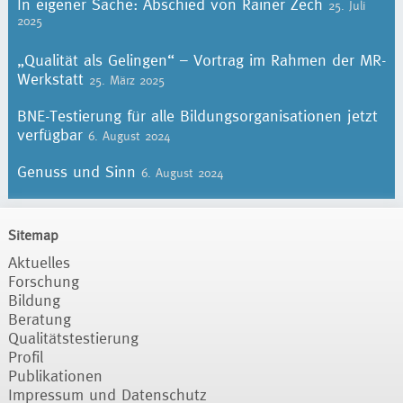
In eigener Sache: Abschied von Rainer Zech
25. Juli
2025
„Qualität als Gelingen“ – Vortrag im Rahmen der MR-
Werkstatt
25. März 2025
BNE-Testierung für alle Bildungsorganisationen jetzt
verfügbar
6. August 2024
Genuss und Sinn
6. August 2024
Sitemap
Aktuelles
Forschung
Bildung
Beratung
Qualitätstestierung
Profil
Publikationen
Impressum und Datenschutz